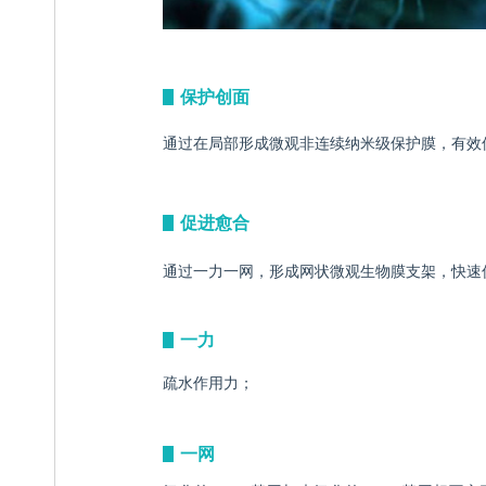
保护创面
ꄶ
通过在局部形成微观非连续纳米级保护膜，有效
促进愈合
ꄶ
通过一力一网，形成网状微观生物膜支架，快速
一
力
ꄶ
疏水作用力；
一网
ꄶ