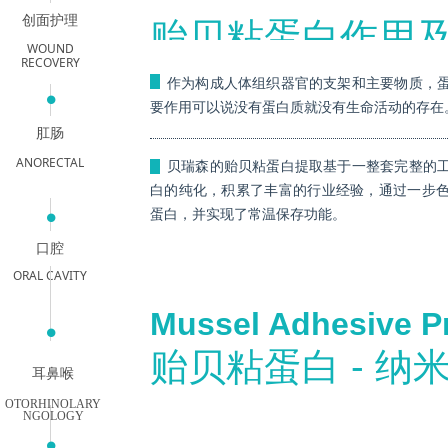
创面护理
贻贝粘蛋白作用
WOUND
RECOVERY
ꄶ
作为构成人体组织器官的支架和主要物质，蛋
넸
要作用可以说没有蛋白质就没有生命活动的存在
肛肠
ANORECTAL
贝瑞森的贻贝粘蛋白提取基于一整套完整的工
ꄶ
白的纯化，积累了丰富的行业经验，通过一步
넸
蛋白，并实现了常温保存功能。
口腔
ORAL CAVITY
Mussel Adhesive P
넸
贻贝粘蛋白 - 
耳鼻喉
OTORHINOLARY
NGOLOGY
넸