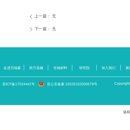
上一篇：
无
ꄴ
下一篇：
无
ꄲ
走进贝瑞森
医疗器械
生物材料
研究院
加入我们
新
Copyr
苏ICP备17024442号
苏公安备案 32028102000679号
版权