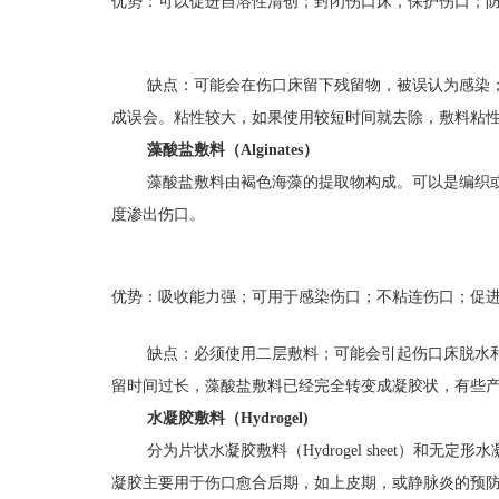
优势：可以促进自溶性清创；封闭伤口床，保护伤口；
缺点：可能会在伤口
床留下
残留物，被误认为感染
成误会。粘性较大，如果使用较短时间就去除，敷料粘
藻酸盐敷料（Alginates）
藻酸盐敷料由褐色海藻的提取物构成。可以是编织
度渗出伤口。
优势：吸收能力强；可用于感染伤口；不粘连伤口；促
缺点：必须使用二层敷料；可能会引起伤口床脱水
留时间过长，藻酸盐敷料已经完全转变成凝胶状，有些
水凝胶敷料（Hydrogel)
分为片状水凝胶敷料（Hydrogel sheet）
凝胶主要用于伤口愈合后期，如上皮期，或静脉炎的预