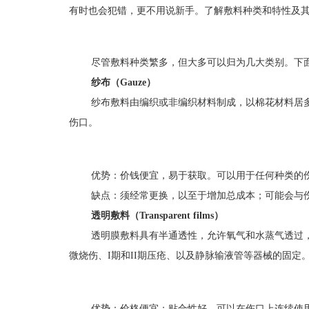
有时也会犯错，更不用说新手。了解
敷料种类和特性及
尽管敷料种类繁多，但大多可以归为几大类别。下
纱布（Gauze）
纱布敷料由编织或非编织材料制成，以棉花材料居
伤口。
优势：价钱便宜，易于获取。可以用于任何种类的
缺点：须经常更换，以至于增加总成本；可能会与
透明敷料（Transparent films）
透明膜敷料具有半通透性，允许氧气和水蒸气透过
微烧伤、I期和II
期压疮
、以及静脉输液管等器械的固定
优势：价格便宜；贴合性好，可以在伤口上连续使