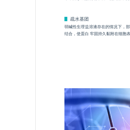
疏水基团
ꄶ
弱碱性生理盐溶液存在的情况下，部
结合，使蛋白 牢固持久黏附在细胞