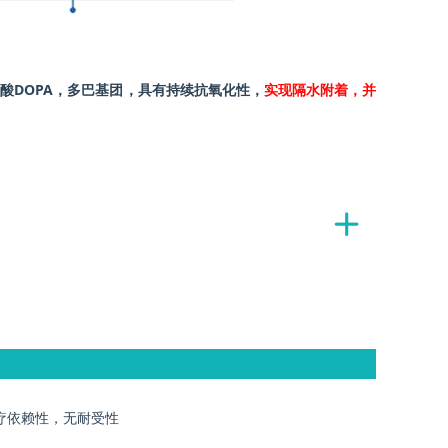
苯丙氨酸DOPA，多巴基团，具有持续抗氧化性，
实现隔水附着，并
ꄶ
依赖性，无耐受性