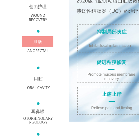
2020版《贻贝粘蛋白肛肠
创面护理
溃疡性结肠炎（UC）的治
WOUND
RECOVERY
넸
抑制局部炎症
肛肠
Inhibit local inflammation
ANORECTAL
促进粘膜修复
넸
Promote mucous membrane
口腔
recovery
ORAL CAVITY
止痛止痒
넸
Relieve pain and itching
耳鼻喉
OTORHINOLARY
NGOLOGY
넸