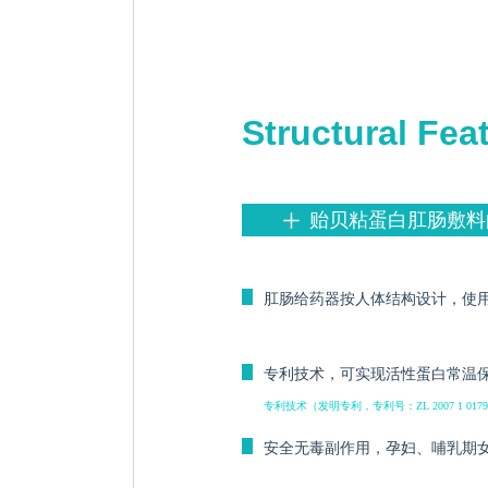
Structural Fea
贻贝粘蛋白肛肠敷料
ꄸ
ꄶ
肛肠给药器按人体结构设计，使
ꄶ
专利技术，可实现活性蛋白常温
专利技术（发明专利，专利号：ZL 2007 1 01794
ꄶ
安全无毒副作用，孕妇、哺乳期