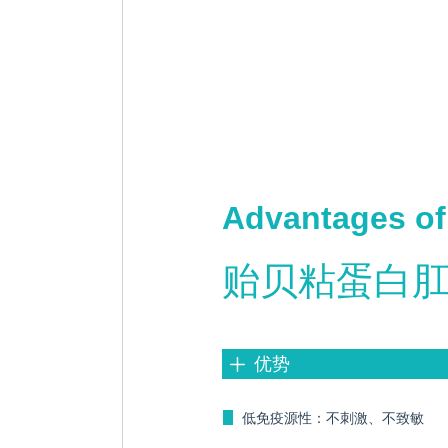
Advantages of
贻贝粘蛋白
优势
ꄸ
ꄶ
低免疫源性：不刺激、不致敏