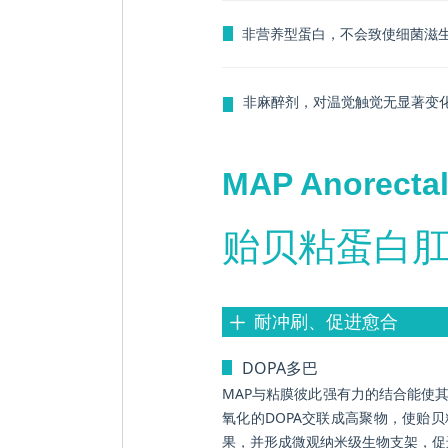
ꄶ
非营养型蛋白，不会致使细菌滋
非麻醉剂，对温觉触觉无显著变
ꄶ
MAP Anorectal
贻贝粘蛋白
耐冲刷、促进愈合
ꄸ
DOPA多巴
ꄶ
MAP与粘膜彼此强有力的结合能使其
氧化的DOPA交联成高聚物，使贻
果，并形成微观纳米级生物支架，促