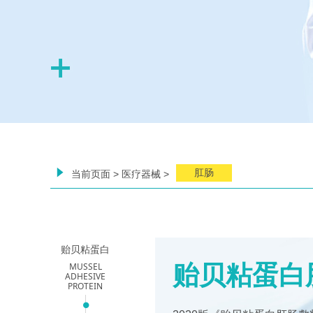
념
肛肠
当前页面 > 医疗器械 >
贻贝粘蛋白
MUSSEL
贻贝粘蛋白
ADHESIVE
PROTEIN
넸