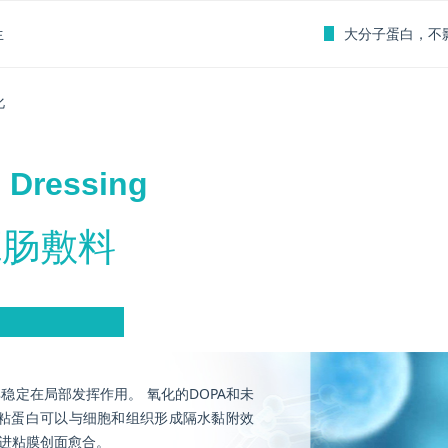
ꄶ
生
大分子蛋白，不
化
 Dressing
肛肠敷料
稳定在局部发挥作用。 氧化的DOPA和未
贝粘蛋白可以与细胞和组织形成隔水黏附效
进粘膜创面愈合。