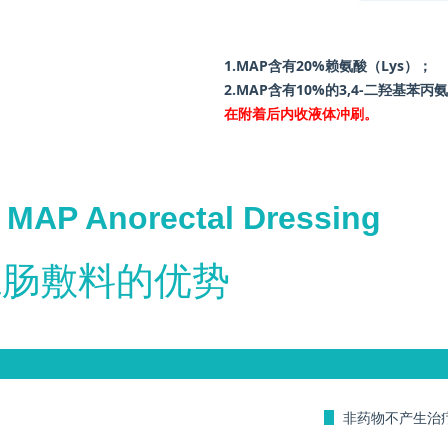
1.MAP含有20%赖氨酸（Lys）；
2.MAP含有10%的3,4-二羟基
在附着后内收液体冲刷。
 MAP Anorectal Dressing
肛肠敷料的优势
ꄶ
非药物不产生治疗