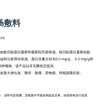
肠敷料
74
由贻贝粘蛋白凝胶和凝胶给药器组成。贻贝粘蛋白凝胶由贻
射用水组成。蛋白含量分别为0.3 mg/g 、0.5 mg/g和
共15种规格。该产品以非无菌状态提供。
改善大便出血、瘙痒、胀痛、异物感、痔核脱垂症状。
件、说明书及医嘱，违规操作导致的风险及后果，由使用者自行负责。