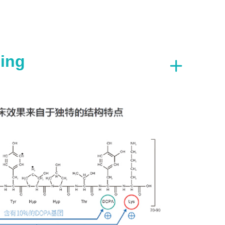
sing
ꄶ